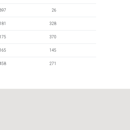
897
26
181
328
175
370
165
145
458
271