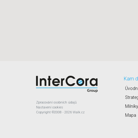
Kam d
Úvodn
Strate
Zpracování osobních údajů
Milník
Nastavení cookies
Copyright
©2008 - 2026
Walk.cz
Mapa