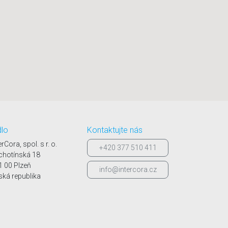
dlo
Kontaktujte nás
erCora, spol. s r. o.
+420 377 510 411
chotínská 18
1 00 Plzeň
info@intercora.cz
ská republika