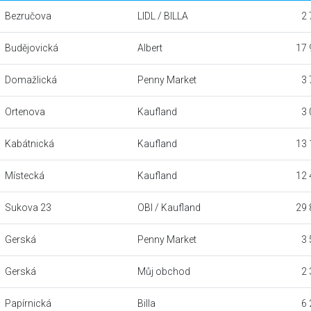
Bezručova
LIDL / BILLA
2 
Budějovická
Albert
17 
Domažlická
Penny Market
3 
Ortenova
Kaufland
3 
Kabátnická
Kaufland
13 
Místecká
Kaufland
12 
Sukova 23
OBI / Kaufland
29 
Gerská
Penny Market
3 
Gerská
Můj obchod
2 
Papírnická
Billa
6 