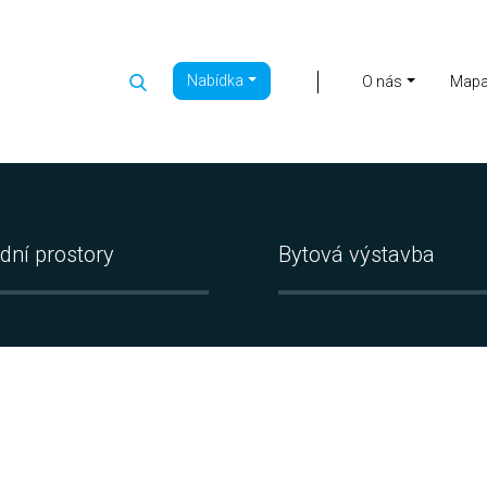
Nabídka
|
O nás
Map
dní prostory
Bytová výstavba