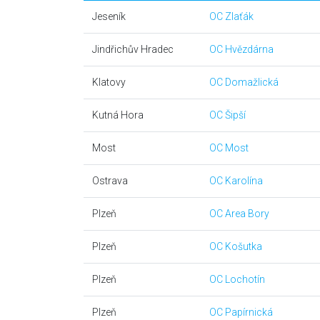
Jeseník
OC Zlaťák
Jindřichův Hradec
OC Hvězdárna
Klatovy
OC Domažlická
Kutná Hora
OC Šipší
Most
OC Most
Ostrava
OC Karolína
Plzeň
OC Area Bory
Plzeň
OC Košutka
Plzeň
OC Lochotín
Plzeň
OC Papírnická