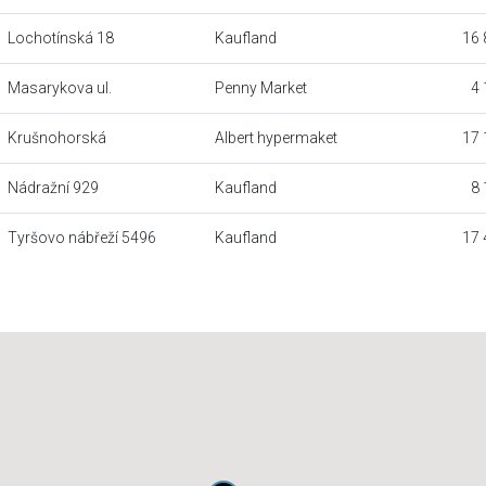
Lochotínská 18
Kaufland
16 
Masarykova ul.
Penny Market
4 
Krušnohorská
Albert hypermaket
17 
Nádražní 929
Kaufland
8 
Tyršovo nábřeží 5496
Kaufland
17 