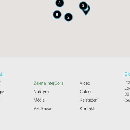
3
3
6
2
ál
Sí
Int
í
Zelená InterCora
Video
Lo
gie
Náš tým
Galerie
30
y
Média
Ke stažení
Če
Vzdělávání
Kontakt