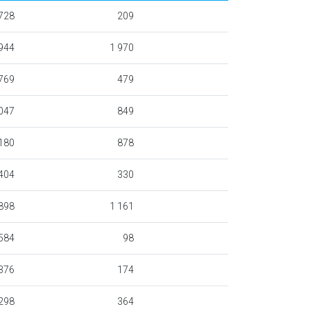
728
209
944
1 970
769
479
047
849
180
878
404
330
898
1 161
584
98
376
174
298
364