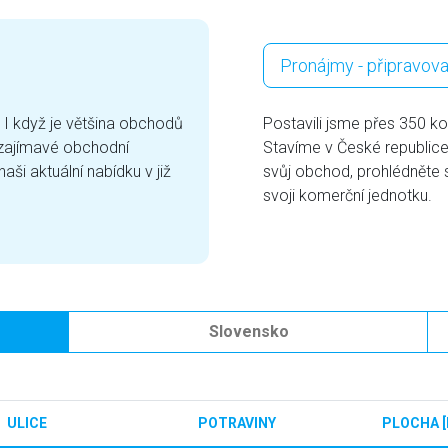
Pronájmy - připravova
I když je většina obchodů
Postavili jsme přes 350 k
 zajímavé obchodní
Stavíme v České republice
aši aktuální nabídku v již
svůj obchod, prohlédněte s
svoji komerční jednotku.
Slovensko
ULICE
POTRAVINY
PLOCHA [