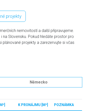
né projekty
omerčních nemovitostí a další připravujeme.
 i na Slovensku. Pokud hledáte prostor pro
i plánované projekty a zarezervujte si včas
Německo
M²]
K PRONÁJMU [M²]
POZNÁMKA