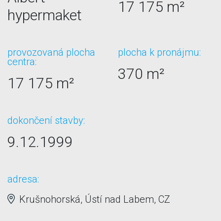
17 175 m²
hypermaket
provozovaná plocha
plocha k pronájmu:
centra:
370 m²
17 175 m²
dokončení stavby:
9.12.1999
adresa:
Krušnohorská, Ústí nad Labem, CZ