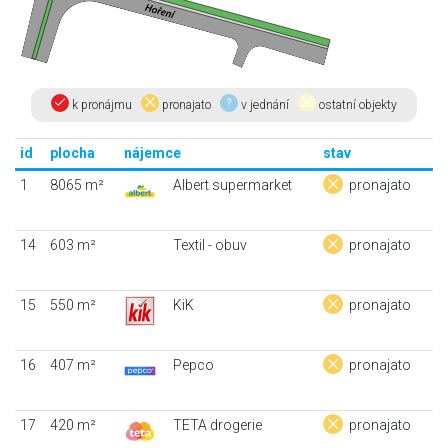
k pronájmu
pronajato
v jednání
ostatní objekty
id
plocha
nájemce
stav
1
8065 m²
Albert supermarket
pronajato
14
603 m²
Textil - obuv
pronajato
15
550 m²
KiK
pronajato
16
407 m²
Pepco
pronajato
17
420 m²
TETA drogerie
pronajato