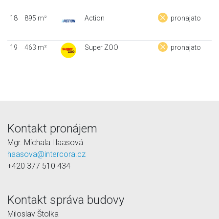
18
895 m²
Action
pronajato
19
463 m²
Super ZOO
pronajato
Kontakt pronájem
Mgr. Michala Haasová
haasova@intercora.cz
+420 377 510 434
Kontakt správa budovy
Miloslav Štolka