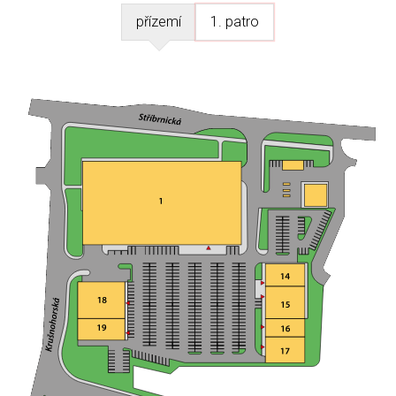
přízemí
1. patro