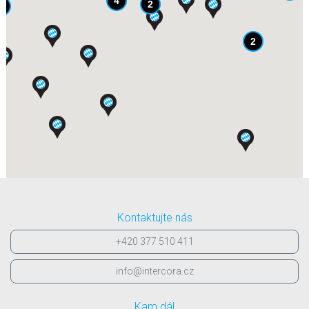
4
2
2
2
Kontaktujte nás
+420 377 510 411
info@intercora.cz
Kam dál