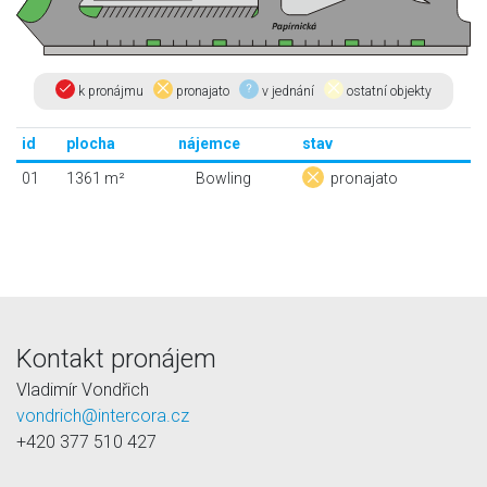
k pronájmu
pronajato
v jednání
ostatní objekty
id
plocha
nájemce
stav
01
1361 m²
Bowling
pronajato
Kontakt pronájem
Vladimír Vondřich
vondrich@intercora.cz
+420 377 510 427