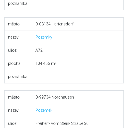
poznámka:
město:
D-08134 Härtensdorf
název:
Pozemky
ulice:
A72
plocha:
104 466
poznámka:
město:
D-99734 Nordhausen
název:
Pozemek
ulice:
Freiherr- vom Stein- Straße 36