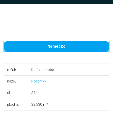
Německo
město:
D-04720 Döbeln
název:
Pozemky
ulice:
A14
plocha:
23 530