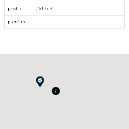
plocha:
7 510
poznámka:
2