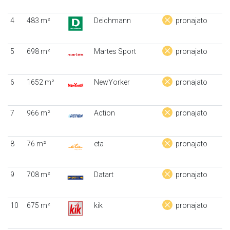
4
483 m²
Deichmann
pronajato
5
698 m²
Martes Sport
pronajato
6
1652 m²
NewYorker
pronajato
7
966 m²
Action
pronajato
8
76 m²
eta
pronajato
9
708 m²
Datart
pronajato
10
675 m²
kik
pronajato