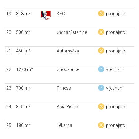
19
318 m²
KFC
pronajato
20
500 m²
Čerpací stanice
pronajato
21
450 m²
Automyčka
pronajato
22
1270 m²
Shockprice
v jednání
23
700 m²
Fitness
v jednání
24
315 m²
Asia Bistro
pronajato
25
180 m²
Lékárna
pronajato