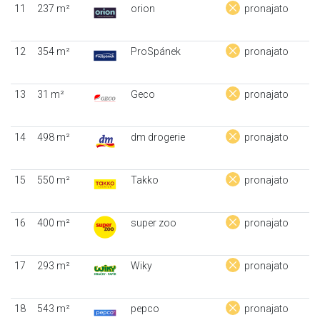
11
237 m²
orion
pronajato
12
354 m²
ProSpánek
pronajato
13
31 m²
Geco
pronajato
14
498 m²
dm drogerie
pronajato
15
550 m²
Takko
pronajato
16
400 m²
super zoo
pronajato
17
293 m²
Wiky
pronajato
18
543 m²
pepco
pronajato