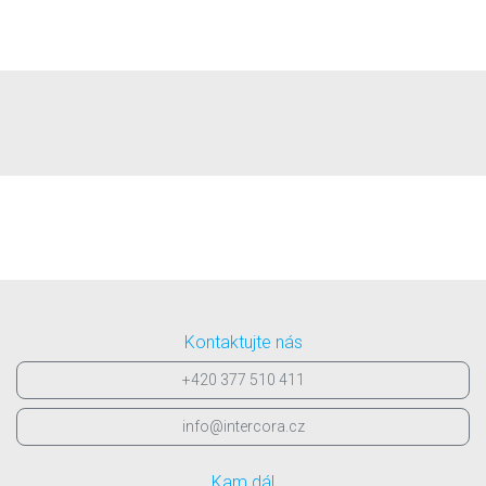
Kontaktujte nás
+420 377 510 411
info@intercora.cz
Kam dál