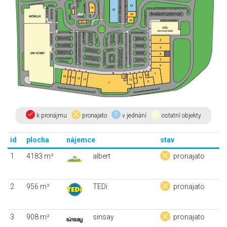
k pronájmu
pronajato
v jednání
ostatní objekty
id
plocha
nájemce
stav
1
4183 m²
albert
pronajato
2
956 m²
TEDi
pronajato
3
908 m²
sinsay
pronajato