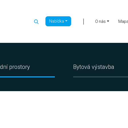
Nabídka
|
O nás
Map
dní prostory
Bytová výstavba