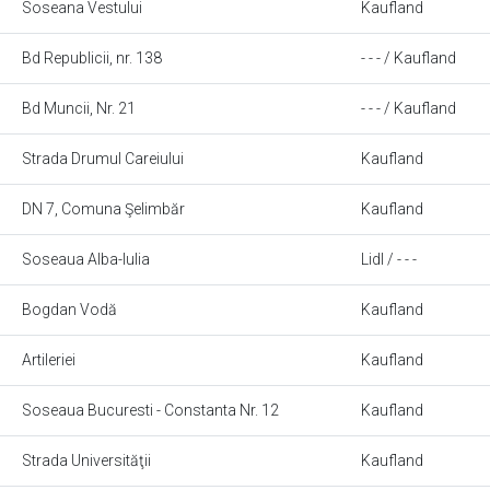
Soseana Vestului
Kaufland
Bd Republicii, nr. 138
- - - / Kaufland
Bd Muncii, Nr. 21
- - - / Kaufland
Strada Drumul Careiului
Kaufland
DN 7, Comuna Şelimbăr
Kaufland
Soseaua Alba-Iulia
Lidl / - - -
Bogdan Vodă
Kaufland
Artileriei
Kaufland
Soseaua Bucuresti - Constanta Nr. 12
Kaufland
Strada Universităţii
Kaufland