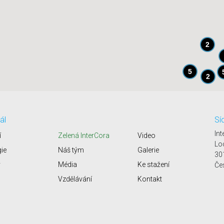
2
5
2
6
ál
Sí
Int
í
Zelená InterCora
Video
Lo
gie
Náš tým
Galerie
30
y
Média
Ke stažení
Če
Vzdělávání
Kontakt