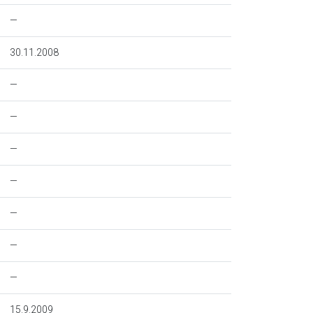
—
30.11.2008
—
—
—
—
—
—
—
15.9.2009