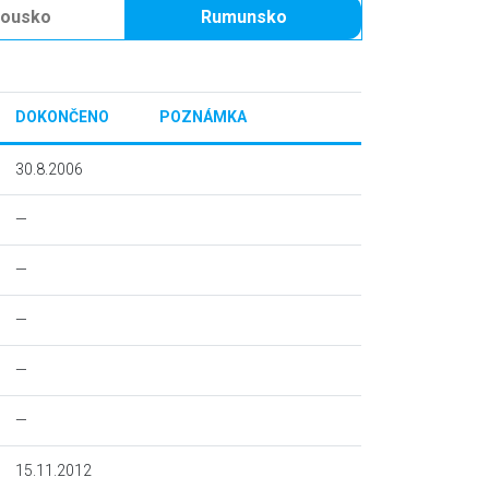
kousko
Rumunsko
DOKONČENO
POZNÁMKA
30.8.2006
—
—
—
—
—
15.11.2012