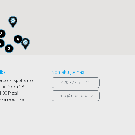
3
4
5
2
8
2
dlo
Kontaktujte nás
erCora, spol. s r. o.
+420 377 510 411
chotínská 18
1 00 Plzeň
info@intercora.cz
ská republika