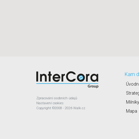
Kam d
Úvodn
Strate
Zpracování osobních údajů
Milník
Nastavení cookies
Copyright
©2008 - 2026
Walk.cz
Mapa