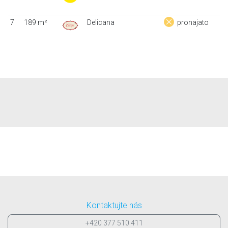
7
189 m²
Delicana
pronajato
Kontaktujte nás
+420 377 510 411