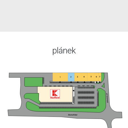
plánek