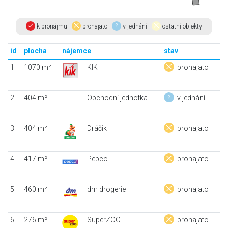
k pronájmu
pronajato
v jednání
ostatní objekty
id
plocha
nájemce
stav
1
1070 m²
KIK
pronajato
2
404 m²
Obchodní jednotka
v jednání
3
404 m²
Dráčik
pronajato
4
417 m²
Pepco
pronajato
5
460 m²
dm drogerie
pronajato
6
276 m²
SuperZOO
pronajato