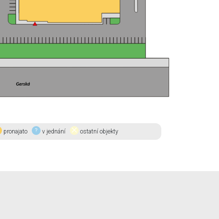
pronajato
v jednání
ostatní objekty