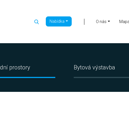
Nabídka
|
O nás
Map
dní prostory
Bytová výstavba