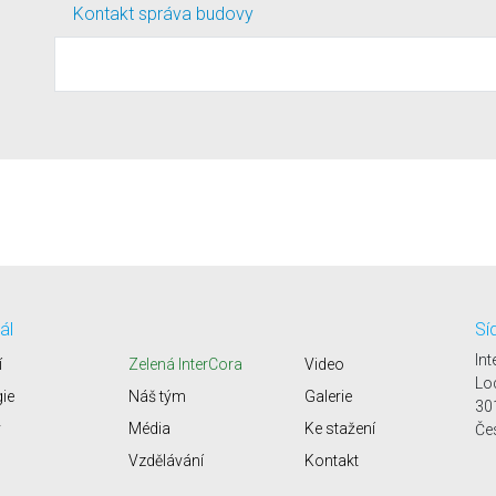
Kontakt správa budovy
ál
Sí
Int
í
Zelená InterCora
Video
Lo
gie
Náš tým
Galerie
30
y
Média
Ke stažení
Če
Vzdělávání
Kontakt