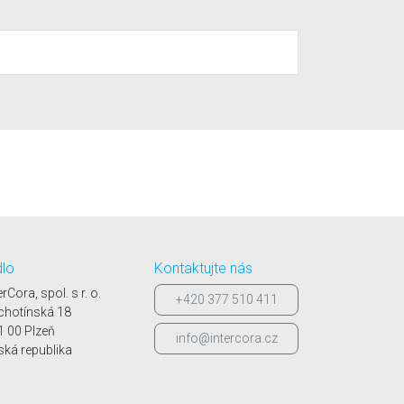
dlo
Kontaktujte nás
erCora, spol. s r. o.
+420 377 510 411
chotínská 18
1 00 Plzeň
info@intercora.cz
ská republika