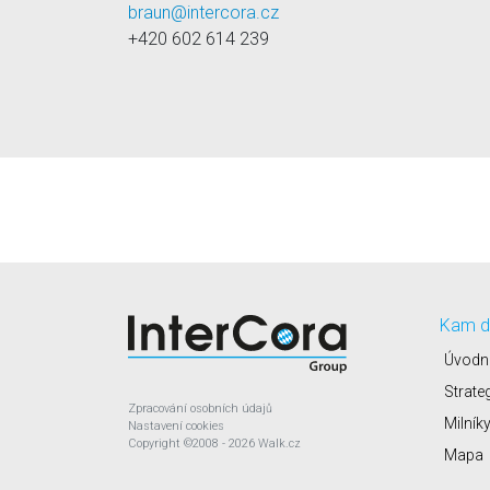
braun@intercora.cz
+420 602 614 239
Kam d
Úvodn
Strate
Zpracování osobních údajů
Milník
Nastavení cookies
Copyright
©2008 - 2026
Walk.cz
Mapa