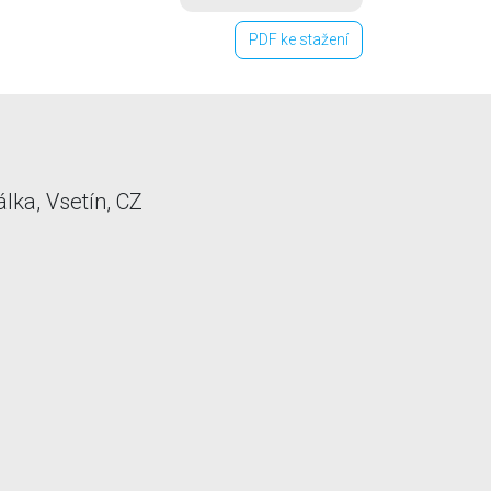
PDF ke stažení
lka, Vsetín, CZ