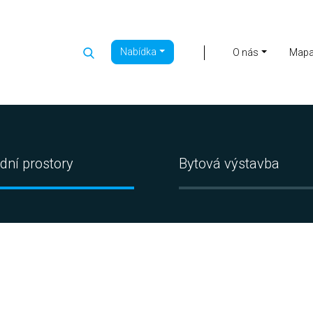
Nabídka
|
O nás
Map
dní prostory
Bytová výstavba