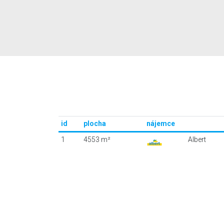
id
plocha
nájemce
1
4553 m²
Albert