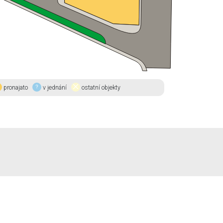
pronajato
v jednání
ostatní objekty