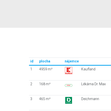
id
plocha
nájemce
1
4959 m²
Kaufland
2
168 m²
Lékárna Dr. Max
3
465 m²
Deichmann