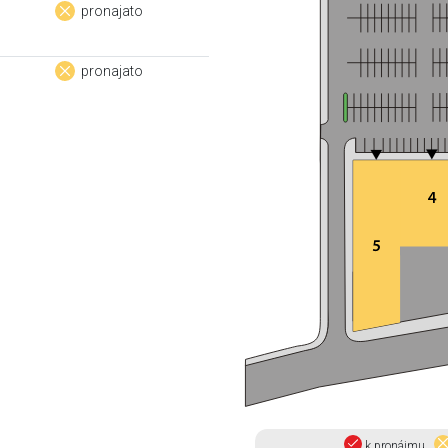
pronajato
pronajato
k pronájmu