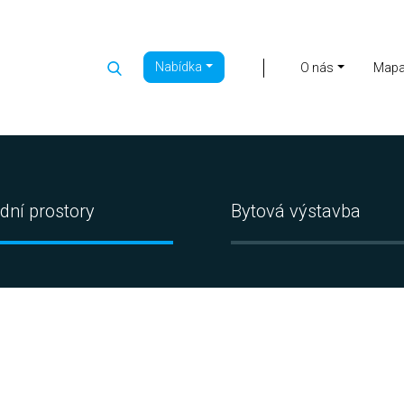
Nabídka
|
O nás
Map
dní prostory
Bytová výstavba