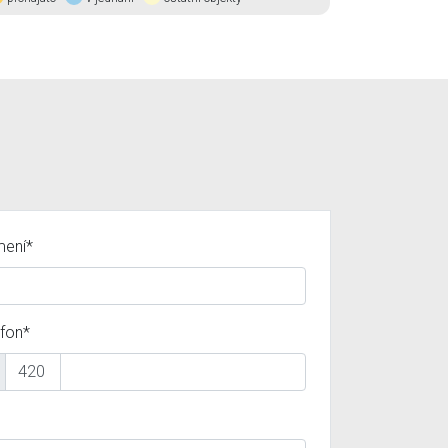
mení*
efon*