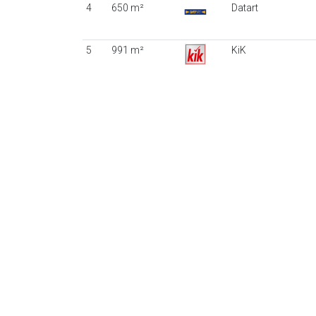
4
650 m²
Datart
5
991 m²
KiK