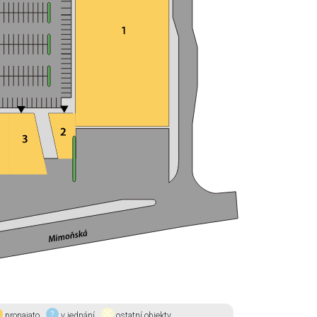
pronajato
v jednání
ostatní objekty