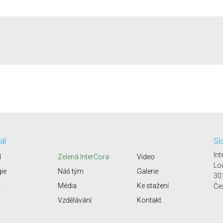
ál
Sí
Int
í
Zelená InterCora
Video
Lo
gie
Náš tým
Galerie
30
y
Média
Ke stažení
Če
Vzdělávání
Kontakt