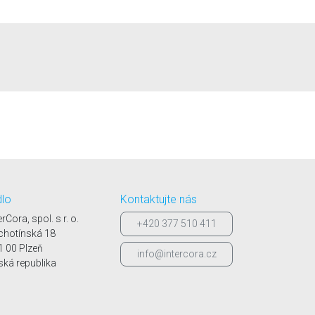
dlo
Kontaktujte nás
erCora, spol. s r. o.
+420 377 510 411
chotínská 18
1 00 Plzeň
info@intercora.cz
ská republika