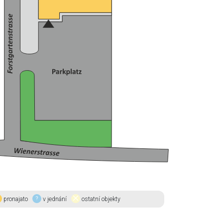
pronajato
v jednání
ostatní objekty