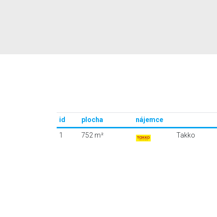
id
plocha
nájemce
1
752 m²
Takko