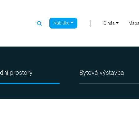
Nabídka
|
O nás
Map
dní prostory
Bytová výstavba