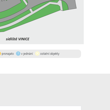
pronajato
v jednání
ostatní objekty