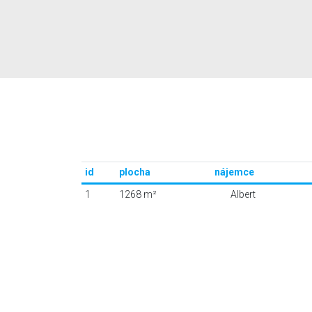
id
plocha
nájemce
1
1268 m²
Albert