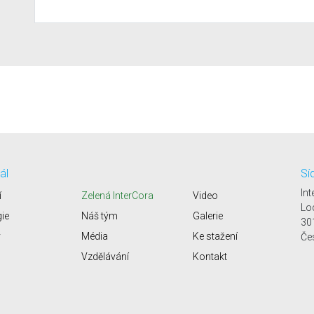
ál
Sí
Int
í
Zelená InterCora
Video
Lo
gie
Náš tým
Galerie
30
y
Média
Ke stažení
Če
Vzdělávání
Kontakt