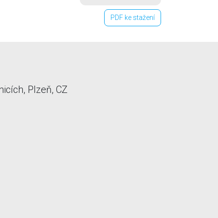
PDF ke stažení
cích, Plzeň, CZ