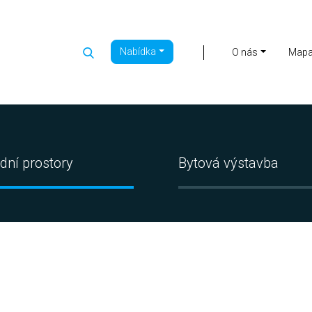
Nabídka
|
O nás
Map
dní prostory
Bytová výstavba