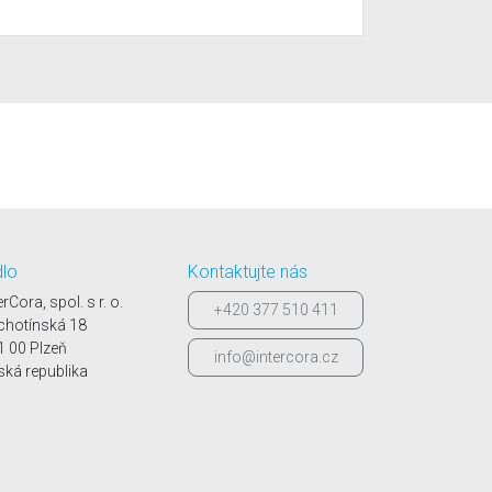
dlo
Kontaktujte nás
erCora, spol. s r. o.
+420 377 510 411
chotínská 18
1 00 Plzeň
info@intercora.cz
ská republika