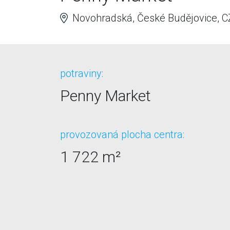
Novohradská, České Budějovice, C
potraviny:
Penny Market
provozovaná plocha centra:
1 722 m²