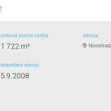
Z
celková plocha centra:
adresa:
1 722 m²
Novohrads
dokončení stavby:
5.9.2008