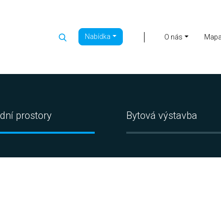
Nabídka
|
O nás
Map
dní prostory
Bytová výstavba