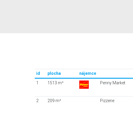
id
plocha
nájemce
1
1513 m²
Penny Market
2
209 m²
Pizzerie