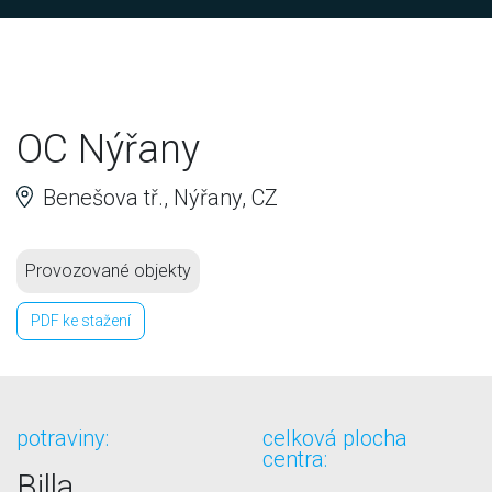
OC Nýřany
Benešova tř., Nýřany, CZ
Provozované objekty
PDF ke stažení
potraviny:
celková plocha
centra:
Billa