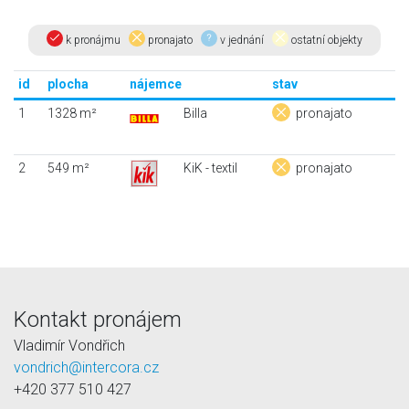
k pronájmu
pronajato
v jednání
ostatní objekty
id
plocha
nájemce
stav
1
1328 m²
Billa
pronajato
2
549 m²
KiK - textil
pronajato
Kontakt pronájem
Vladimír Vondřich
vondrich@intercora.cz
+420 377 510 427