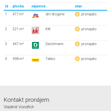
id
plocha
nájemce
stav
1
417 m²
dm drogerie
pronajato
2
521 m²
KIK
pronajato
3
447 m²
Deichmann
pronajato
4
498 m²
Takko
pronajato
Kontakt pronájem
Vladimír Vondřich