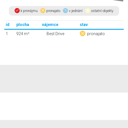
k pronájmu
pronajato
v jednání
ostatní objekty
id
plocha
nájemce
stav
1
924 m²
Best Drive
pronajato