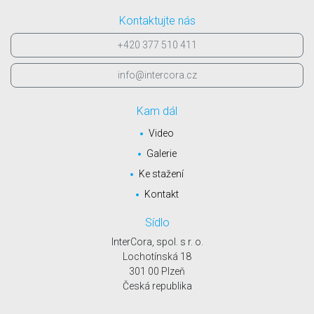
Kontaktujte nás
+420 377 510 411
info@intercora.cz
Kam dál
Video
Galerie
Ke stažení
Kontakt
Sídlo
InterCora, spol. s r. o.
Lochotínská 18
301 00 Plzeň
Česká republika