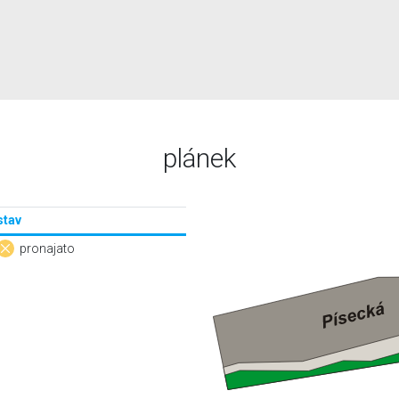
plánek
stav
pronajato