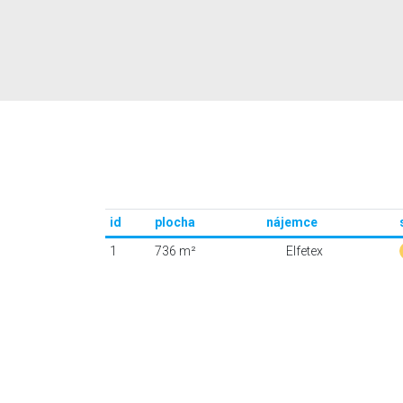
id
plocha
nájemce
1
736 m²
Elfetex