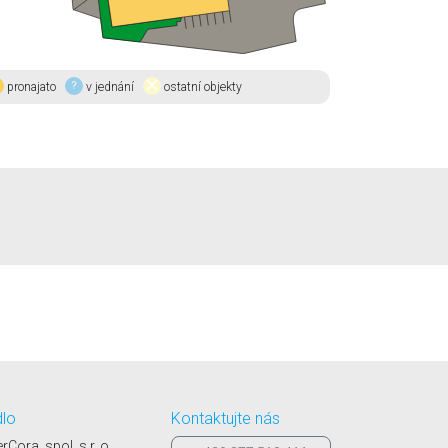
pronajato
v jednání
ostatní objekty
dlo
Kontaktujte nás
erCora, spol. s r. o.