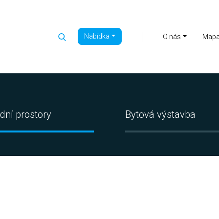
Nabídka
|
O nás
Map
dní prostory
Bytová výstavba