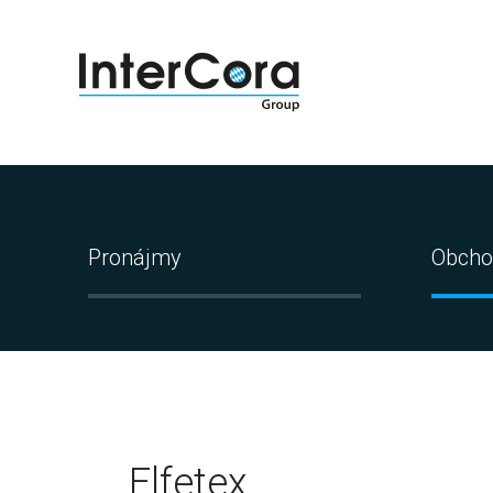
Pronájmy
Obcho
Elfetex