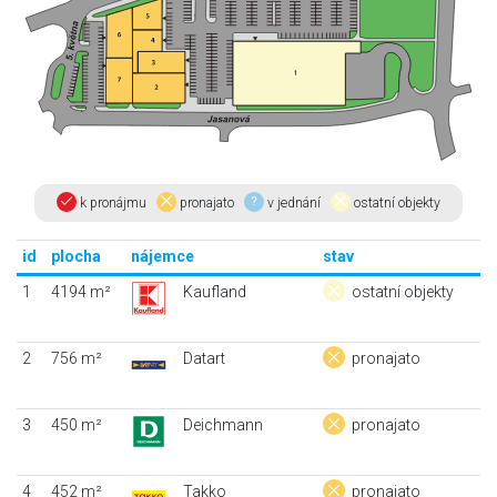
k pronájmu
pronajato
v jednání
ostatní objekty
id
plocha
nájemce
stav
1
4194 m²
Kaufland
ostatní objekty
2
756 m²
Datart
pronajato
3
450 m²
Deichmann
pronajato
4
452 m²
Takko
pronajato