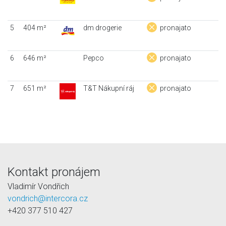
5
404 m²
dm drogerie
pronajato
6
646 m²
Pepco
pronajato
7
651 m²
T&T Nákupní ráj
pronajato
Kontakt pronájem
Vladimír Vondřich
vondrich@intercora.cz
+420 377 510 427