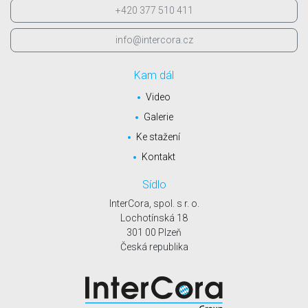
+420 377 510 411
info@intercora.cz
Kam dál
Video
Galerie
Ke stažení
Kontakt
Sídlo
InterCora, spol. s r. o.
Lochotínská 18
301 00 Plzeň
Česká republika