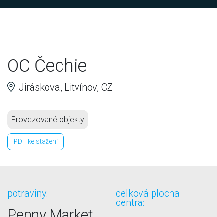
OC Čechie
Jiráskova, Litvínov, CZ
Provozované objekty
PDF ke stažení
potraviny:
celková plocha
centra:
Penny Market