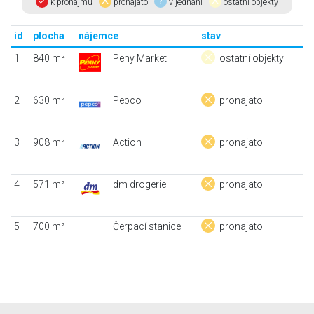
k pronájmu
pronajato
v jednání
ostatní objekty
id
plocha
nájemce
stav
1
840 m²
Peny Market
ostatní objekty
2
630 m²
Pepco
pronajato
3
908 m²
Action
pronajato
4
571 m²
dm drogerie
pronajato
5
700 m²
Čerpací stanice
pronajato