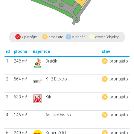
k pronájmu
pronajato
v jednání
ostatní objekty
id
plocha
nájemce
stav
1
248 m²
Dráčik
pronajato
2
564 m²
K+B Elektro
pronajato
3
633 m²
Kik
pronajato
4
146 m²
Asijské bistro
pronajato
5
249 m²
Super ZOO
pronajato