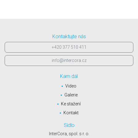
Kontaktujte nás
+420 377 510 411
info@intercora.cz
Kam dál
Video
Galerie
Ke stažení
Kontakt
Sídlo
InterCora, spol. s r. o.