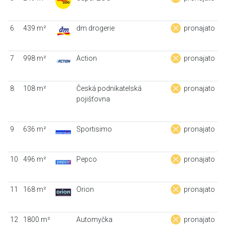
6
439 m²
dm drogerie
pronajato
7
998 m²
Action
pronajato
8
108 m²
Česká podnikatelská
pronajato
pojišťovna
9
636 m²
Sportisimo
pronajato
10
496 m²
Pepco
pronajato
11
168 m²
Orion
pronajato
12
1800 m²
Automyčka
pronajato