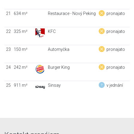
21
634 m²
Restaurace - Nový Peking
pronajato
22
325 m²
KFC
pronajato
23
150 m²
Automyčka
pronajato
24
242 m²
Burger King
pronajato
25
911 m²
Sinsay
v jednání