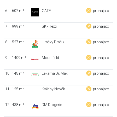
6
602 m²
GATE
pronajato
7
999 m²
SK - Textil
pronajato
8
527 m²
Hračky Dráčik
pronajato
9
1409 m²
Mountfield
pronajato
10
148 m²
Lékárna Dr. Max
pronajato
11
125 m²
Květiny Novák
pronajato
12
438 m²
DM Drogerie
pronajato