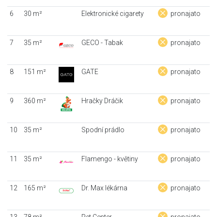
6
30 m²
Elektronické cigarety
pronajato
7
35 m²
GECO - Tabak
pronajato
8
151 m²
GATE
pronajato
9
360 m²
Hračky Dráčik
pronajato
10
35 m²
Spodní prádlo
pronajato
11
35 m²
Flamengo - květiny
pronajato
12
165 m²
Dr. Max lékárna
pronajato
13
78 m²
Pet Center
pronajato