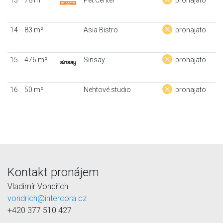
14
83 m²
Asia Bistro
pronajato
15
476 m²
Sinsay
pronajato
16
50 m²
Nehtové studio
pronajato
Kontakt pronájem
Vladimír Vondřich
vondrich@intercora.cz
+420 377 510 427