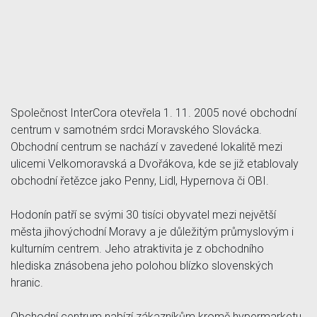
Společnost InterCora otevřela 1. 11. 2005 nové obchodní
centrum v samotném srdci Moravského Slovácka.
Obchodní centrum se nachází v zavedené lokalitě mezi
ulicemi Velkomoravská a Dvořákova, kde se již etablovaly
obchodní řetězce jako Penny, Lidl, Hypernova či OBI.
Hodonín patří se svými 30 tisíci obyvatel mezi největší
města jihovýchodní Moravy a je důležitým průmyslovým i
kulturním centrem. Jeho atraktivita je z obchodního
hlediska znásobena jeho polohou blízko slovenských
hranic.
Obchodní centrum nabízí zákazníkům kromě hypermarketu