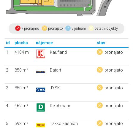
k pronájmu
pronajato
v jednání
ostatní objekty
id
plocha
nájemce
stav
1
4104 m²
Kaufland
pronajato
2
850 m²
Datart
pronajato
3
850 m²
JYSK
pronajato
4
462 m²
Deichmann
pronajato
5
593 m²
Takko Fashion
pronajato