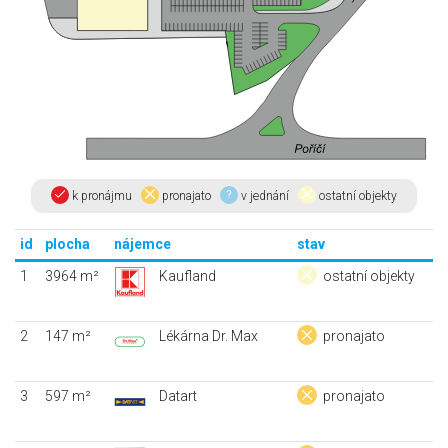
k pronájmu
pronajato
v jednání
ostatní objekty
id
plocha
nájemce
stav
1
3964 m²
Kaufland
ostatní objekty
2
147 m²
Lékárna Dr. Max
pronajato
3
597 m²
Datart
pronajato