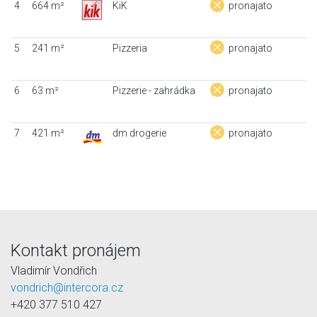
4
664 m²
KiK
pronajato
5
241 m²
Pizzeria
pronajato
6
63 m²
Pizzerie - zahrádka
pronajato
7
421 m²
dm drogerie
pronajato
Kontakt pronájem
Vladimír Vondřich
vondrich@intercora.cz
+420 377 510 427