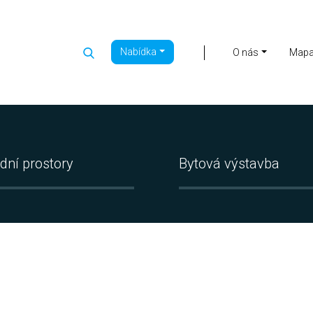
Nabídka
|
O nás
Map
dní prostory
Bytová výstavba