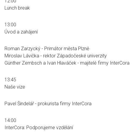
12:00
Lunch break
13:00
Úvod a zahájení
Roman Zarzycký - Primátor města Plzně
Miroslav Lávička - rektor Západočeské univerzity
Günther Zembsch a Ivan Hlaváček - majitelé firmy InterCora
13:45
Naše vize
Pavel Šindelář - prokurista firmy InterCora
14:00
InterCora: Podporujeme vzdělání